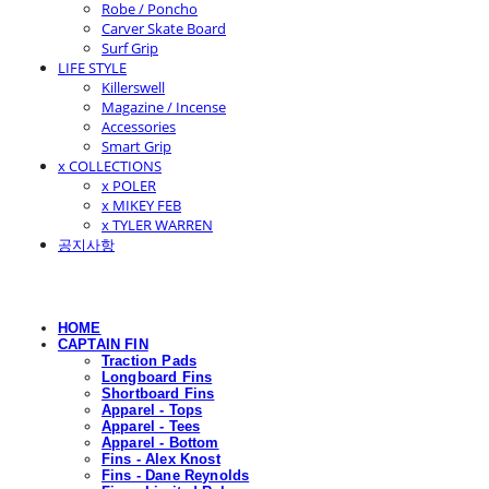
Robe / Poncho
Carver Skate Board
Surf Grip
LIFE STYLE
Killerswell
Magazine / Incense
Accessories
Smart Grip
x COLLECTIONS
x POLER
x MIKEY FEB
x TYLER WARREN
공지사항
HOME
CAPTAIN FIN
Traction Pads
Longboard Fins
Shortboard Fins
Apparel - Tops
Apparel - Tees
Apparel - Bottom
Fins - Alex Knost
Fins - Dane Reynolds