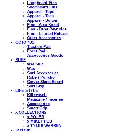
Longboard Fins
Shortboard Fins
Apparel - Tops
Apparel - Tees
Apparel - Bottom
Fins - Alex Knost
Fins - Dane Reynolds
Fins - Limited Release
Other Accessories
OCTOPUS
Traction Pad
Front Pad
Accessories Goods
SURF
Wet Suit
Wax
Surf Accessories
Robe / Poncho
Carver Skate Board
Surf Grip
LIFE STYLE
Killerswell
Magazine / Incense
Accessories
Smart Grip
x COLLECTIONS
x POLER
x MIKEY FEB
x TYLER WARREN
공지사항