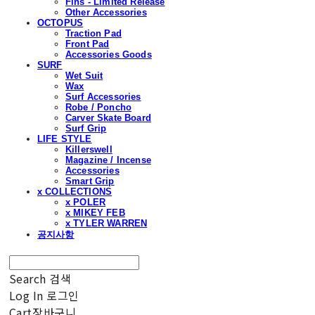
Fins - Limited Release
Other Accessories
OCTOPUS
Traction Pad
Front Pad
Accessories Goods
SURF
Wet Suit
Wax
Surf Accessories
Robe / Poncho
Carver Skate Board
Surf Grip
LIFE STYLE
Killerswell
Magazine / Incense
Accessories
Smart Grip
x COLLECTIONS
x POLER
x MIKEY FEB
x TYLER WARREN
공지사항
Search
검색
Log In
로그인
Cart
장바구니