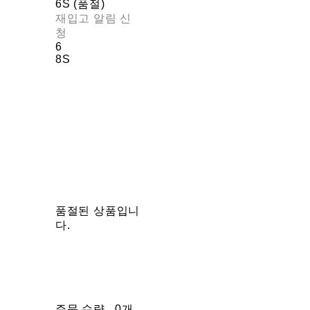
6S (품절)
재입고 알림 신
청
6
8S
품절된 상품입니
다.
주문 수량
0개