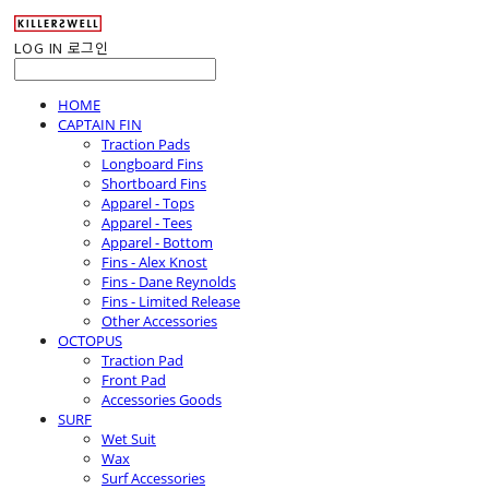
LOG IN
로그인
HOME
CAPTAIN FIN
Traction Pads
Longboard Fins
Shortboard Fins
Apparel - Tops
Apparel - Tees
Apparel - Bottom
Fins - Alex Knost
Fins - Dane Reynolds
Fins - Limited Release
Other Accessories
OCTOPUS
Traction Pad
Front Pad
Accessories Goods
SURF
Wet Suit
Wax
Surf Accessories