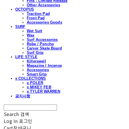
Fins - Limited Release
Other Accessories
OCTOPUS
Traction Pad
Front Pad
Accessories Goods
SURF
Wet Suit
Wax
Surf Accessories
Robe / Poncho
Carver Skate Board
Surf Grip
LIFE STYLE
Killerswell
Magazine / Incense
Accessories
Smart Grip
x COLLECTIONS
x POLER
x MIKEY FEB
x TYLER WARREN
공지사항
Search
검색
Log In
로그인
Cart
장바구니