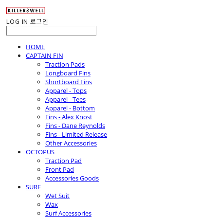
LOG IN
로그인
HOME
CAPTAIN FIN
Traction Pads
Longboard Fins
Shortboard Fins
Apparel - Tops
Apparel - Tees
Apparel - Bottom
Fins - Alex Knost
Fins - Dane Reynolds
Fins - Limited Release
Other Accessories
OCTOPUS
Traction Pad
Front Pad
Accessories Goods
SURF
Wet Suit
Wax
Surf Accessories