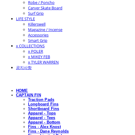
Robe / Poncho
Carver Skate Board
Surf Grip
LIFE STYLE
Killerswell
Magazine / Incense
Accessories
Smart Grip
x COLLECTIONS
x POLER
x MIKEY FEB
x TYLER WARREN
공지사항
HOME
CAPTAIN FIN
Traction Pads
Longboard Fins
Shortboard Fins
Apparel - Tops
Apparel - Tees
Apparel - Bottom
Fins - Alex Knost
Fins - Dane Reynolds