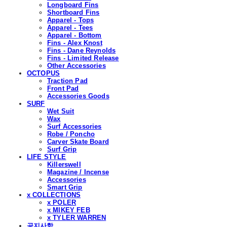
Longboard Fins
Shortboard Fins
Apparel - Tops
Apparel - Tees
Apparel - Bottom
Fins - Alex Knost
Fins - Dane Reynolds
Fins - Limited Release
Other Accessories
OCTOPUS
Traction Pad
Front Pad
Accessories Goods
SURF
Wet Suit
Wax
Surf Accessories
Robe / Poncho
Carver Skate Board
Surf Grip
LIFE STYLE
Killerswell
Magazine / Incense
Accessories
Smart Grip
x COLLECTIONS
x POLER
x MIKEY FEB
x TYLER WARREN
공지사항