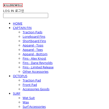
LOG IN
로그인
HOME
CAPTAIN FIN
Traction Pads
Longboard Fins
Shortboard Fins
Apparel - Tops
Apparel - Tees
Apparel - Bottom
Fins - Alex Knost
Fins - Dane Reynolds
Fins - Limited Release
Other Accessories
OCTOPUS
Traction Pad
Front Pad
Accessories Goods
SURF
Wet Suit
Wax
Surf Accessories