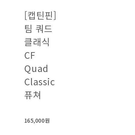
[캡틴핀]
팀 쿼드
클래식
CF
Quad
Classic
퓨쳐
165,000원