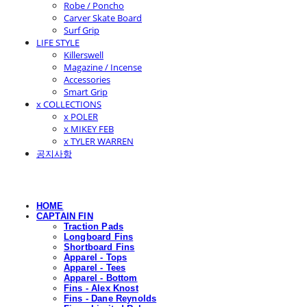
Robe / Poncho
Carver Skate Board
Surf Grip
LIFE STYLE
Killerswell
Magazine / Incense
Accessories
Smart Grip
x COLLECTIONS
x POLER
x MIKEY FEB
x TYLER WARREN
공지사항
HOME
CAPTAIN FIN
Traction Pads
Longboard Fins
Shortboard Fins
Apparel - Tops
Apparel - Tees
Apparel - Bottom
Fins - Alex Knost
Fins - Dane Reynolds