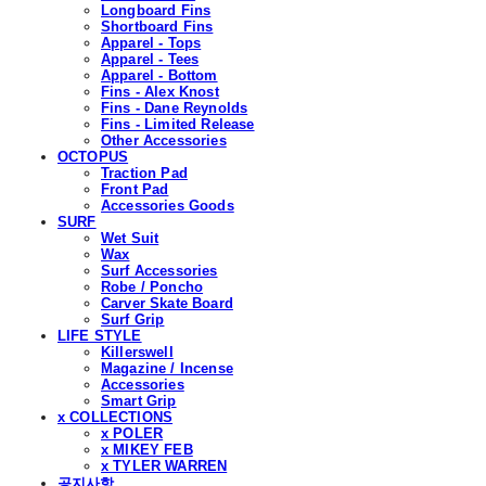
Longboard Fins
Shortboard Fins
Apparel - Tops
Apparel - Tees
Apparel - Bottom
Fins - Alex Knost
Fins - Dane Reynolds
Fins - Limited Release
Other Accessories
OCTOPUS
Traction Pad
Front Pad
Accessories Goods
SURF
Wet Suit
Wax
Surf Accessories
Robe / Poncho
Carver Skate Board
Surf Grip
LIFE STYLE
Killerswell
Magazine / Incense
Accessories
Smart Grip
x COLLECTIONS
x POLER
x MIKEY FEB
x TYLER WARREN
공지사항