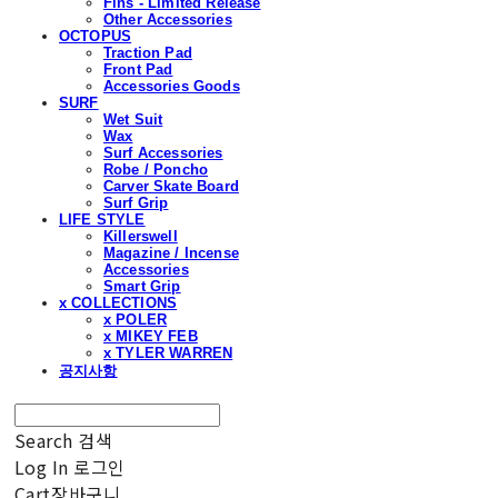
Fins - Limited Release
Other Accessories
OCTOPUS
Traction Pad
Front Pad
Accessories Goods
SURF
Wet Suit
Wax
Surf Accessories
Robe / Poncho
Carver Skate Board
Surf Grip
LIFE STYLE
Killerswell
Magazine / Incense
Accessories
Smart Grip
x COLLECTIONS
x POLER
x MIKEY FEB
x TYLER WARREN
공지사항
Search
검색
Log In
로그인
Cart
장바구니