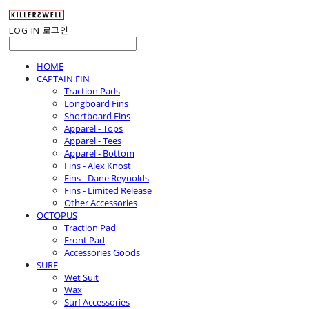
LOG IN
로그인
HOME
CAPTAIN FIN
Traction Pads
Longboard Fins
Shortboard Fins
Apparel - Tops
Apparel - Tees
Apparel - Bottom
Fins - Alex Knost
Fins - Dane Reynolds
Fins - Limited Release
Other Accessories
OCTOPUS
Traction Pad
Front Pad
Accessories Goods
SURF
Wet Suit
Wax
Surf Accessories