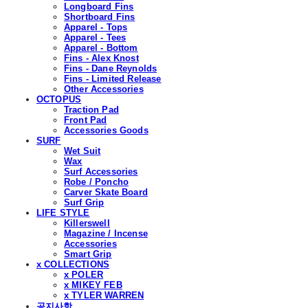
Longboard Fins
Shortboard Fins
Apparel - Tops
Apparel - Tees
Apparel - Bottom
Fins - Alex Knost
Fins - Dane Reynolds
Fins - Limited Release
Other Accessories
OCTOPUS
Traction Pad
Front Pad
Accessories Goods
SURF
Wet Suit
Wax
Surf Accessories
Robe / Poncho
Carver Skate Board
Surf Grip
LIFE STYLE
Killerswell
Magazine / Incense
Accessories
Smart Grip
x COLLECTIONS
x POLER
x MIKEY FEB
x TYLER WARREN
공지사항