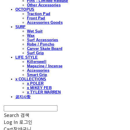
Fins - Limited Release
Other Accessories
OCTOPUS
Traction Pad
Front Pad
Accessories Goods
SURF
Wet Suit
Wax
Surf Accessories
Robe / Poncho
Carver Skate Board
Surf Grip
LIFE STYLE
Killerswell
Magazine / Incense
Accessories
Smart Grip
x COLLECTIONS
x POLER
x MIKEY FEB
x TYLER WARREN
공지사항
Search
검색
Log In
로그인
Cart
장바구니