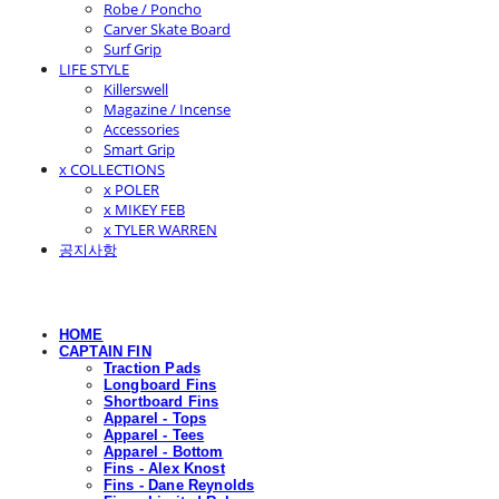
Robe / Poncho
Carver Skate Board
Surf Grip
LIFE STYLE
Killerswell
Magazine / Incense
Accessories
Smart Grip
x COLLECTIONS
x POLER
x MIKEY FEB
x TYLER WARREN
공지사항
HOME
CAPTAIN FIN
Traction Pads
Longboard Fins
Shortboard Fins
Apparel - Tops
Apparel - Tees
Apparel - Bottom
Fins - Alex Knost
Fins - Dane Reynolds