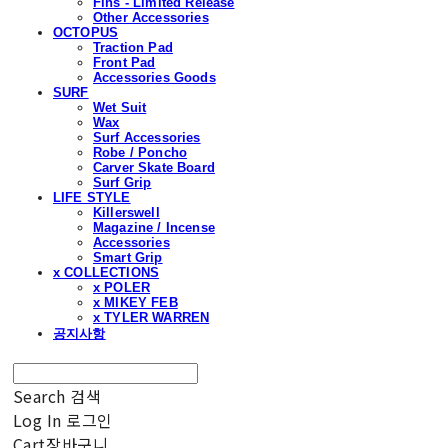
Fins - Limited Release
Other Accessories
OCTOPUS
Traction Pad
Front Pad
Accessories Goods
SURF
Wet Suit
Wax
Surf Accessories
Robe / Poncho
Carver Skate Board
Surf Grip
LIFE STYLE
Killerswell
Magazine / Incense
Accessories
Smart Grip
x COLLECTIONS
x POLER
x MIKEY FEB
x TYLER WARREN
공지사항
Search
검색
Log In
로그인
Cart
장바구니