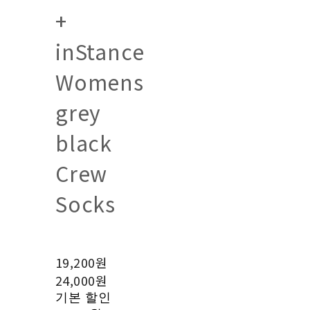
+
inStance
Womens
grey
black
Crew
Socks
19,200원
24,000원
기본 할인