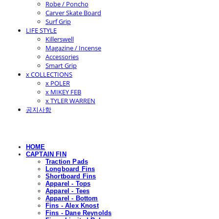
Robe / Poncho
Carver Skate Board
Surf Grip
LIFE STYLE
Killerswell
Magazine / Incense
Accessories
Smart Grip
x COLLECTIONS
x POLER
x MIKEY FEB
x TYLER WARREN
공지사항
HOME
CAPTAIN FIN
Traction Pads
Longboard Fins
Shortboard Fins
Apparel - Tops
Apparel - Tees
Apparel - Bottom
Fins - Alex Knost
Fins - Dane Reynolds