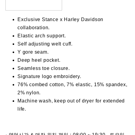
Exclusive Stance x Harley Davidson
collaboration.
Elastic arch support.
Self adjusting welt cuff.
Y gore seam.
Deep heel pocket.
Seamless toe closure.
Signature logo embroidery.
76% combed cotton, 7% elastic, 15% spandex,
2% nylon.
Machine wash, keep out of dryer for extended
life.
· 영업시간 & 매장 위치 평일 : 08:00 ~ 19:30 토요일,