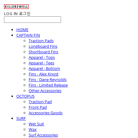
LOG IN
로그인
HOME
CAPTAIN FIN
Traction Pads
Longboard Fins
Shortboard Fins
Apparel - Tops
Apparel - Tees
Apparel - Bottom
Fins - Alex Knost
Fins - Dane Reynolds
Fins - Limited Release
Other Accessories
OCTOPUS
Traction Pad
Front Pad
Accessories Goods
SURF
Wet Suit
Wax
Surf Accessories