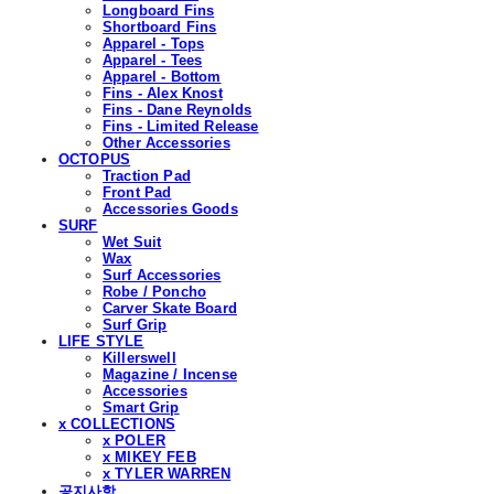
Longboard Fins
Shortboard Fins
Apparel - Tops
Apparel - Tees
Apparel - Bottom
Fins - Alex Knost
Fins - Dane Reynolds
Fins - Limited Release
Other Accessories
OCTOPUS
Traction Pad
Front Pad
Accessories Goods
SURF
Wet Suit
Wax
Surf Accessories
Robe / Poncho
Carver Skate Board
Surf Grip
LIFE STYLE
Killerswell
Magazine / Incense
Accessories
Smart Grip
x COLLECTIONS
x POLER
x MIKEY FEB
x TYLER WARREN
공지사항