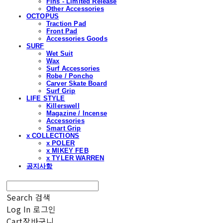
Fins - Limited Release
Other Accessories
OCTOPUS
Traction Pad
Front Pad
Accessories Goods
SURF
Wet Suit
Wax
Surf Accessories
Robe / Poncho
Carver Skate Board
Surf Grip
LIFE STYLE
Killerswell
Magazine / Incense
Accessories
Smart Grip
x COLLECTIONS
x POLER
x MIKEY FEB
x TYLER WARREN
공지사항
Search
검색
Log In
로그인
Cart
장바구니