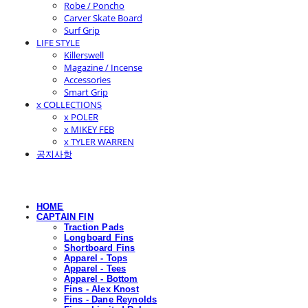
Robe / Poncho
Carver Skate Board
Surf Grip
LIFE STYLE
Killerswell
Magazine / Incense
Accessories
Smart Grip
x COLLECTIONS
x POLER
x MIKEY FEB
x TYLER WARREN
공지사항
HOME
CAPTAIN FIN
Traction Pads
Longboard Fins
Shortboard Fins
Apparel - Tops
Apparel - Tees
Apparel - Bottom
Fins - Alex Knost
Fins - Dane Reynolds