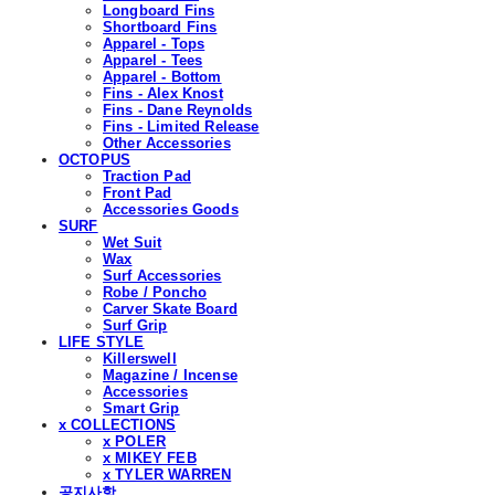
Longboard Fins
Shortboard Fins
Apparel - Tops
Apparel - Tees
Apparel - Bottom
Fins - Alex Knost
Fins - Dane Reynolds
Fins - Limited Release
Other Accessories
OCTOPUS
Traction Pad
Front Pad
Accessories Goods
SURF
Wet Suit
Wax
Surf Accessories
Robe / Poncho
Carver Skate Board
Surf Grip
LIFE STYLE
Killerswell
Magazine / Incense
Accessories
Smart Grip
x COLLECTIONS
x POLER
x MIKEY FEB
x TYLER WARREN
공지사항