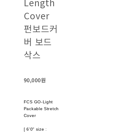
Length
Cover
펀보드커
버 보드
삭스
90,000원
FCS GO-Light
Packable Stretch
Cover
[ 6'0" size :