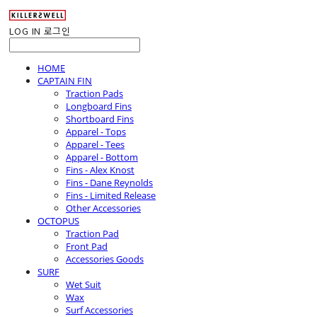
LOG IN
로그인
HOME
CAPTAIN FIN
Traction Pads
Longboard Fins
Shortboard Fins
Apparel - Tops
Apparel - Tees
Apparel - Bottom
Fins - Alex Knost
Fins - Dane Reynolds
Fins - Limited Release
Other Accessories
OCTOPUS
Traction Pad
Front Pad
Accessories Goods
SURF
Wet Suit
Wax
Surf Accessories