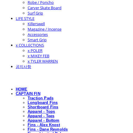
Robe / Poncho
Carver Skate Board
Surf Grip
LIFE STYLE
Killerswell
Magazine / Incense
Accessories
Smart Grip
x COLLECTIONS
x POLER
x MIKEY FEB
x TYLER WARREN
공지사항
HOME
CAPTAIN FIN
Traction Pads
Longboard Fins
Shortboard Fins
Apparel - Tops
Apparel - Tees
Apparel - Bottom
Fins - Alex Knost
Fins - Dane Reynolds