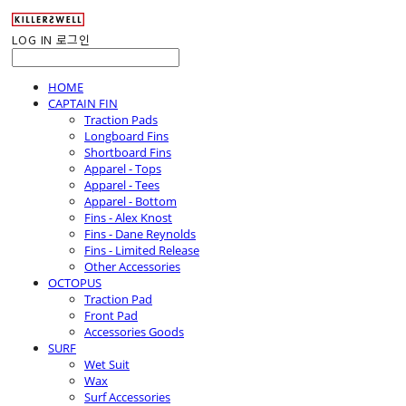
LOG IN
로그인
HOME
CAPTAIN FIN
Traction Pads
Longboard Fins
Shortboard Fins
Apparel - Tops
Apparel - Tees
Apparel - Bottom
Fins - Alex Knost
Fins - Dane Reynolds
Fins - Limited Release
Other Accessories
OCTOPUS
Traction Pad
Front Pad
Accessories Goods
SURF
Wet Suit
Wax
Surf Accessories