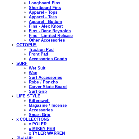
Longboard Fins
Shortboard Fins
Apparel - Tops
Apparel - Tees
Apparel - Bottom
Fins - Alex Knost
Fins - Dane Reynolds
Fins - Limited Release
Other Accessories
OCTOPUS
Traction Pad
Front Pad
Accessories Goods
SURF
Wet Suit
Wax
Surf Accessories
Robe / Poncho
Carver Skate Board
Surf Grip
LIFE STYLE
Killerswell
Magazine / Incense
Accessories
Smart Grip
x COLLECTIONS
x POLER
x MIKEY FEB
x TYLER WARREN
공지사항