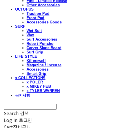
Fins - Limited Release
Other Accessories
OCTOPUS
Traction Pad
Front Pad
Accessories Goods
SURF
Wet Suit
Wax
Surf Accessories
Robe / Poncho
Carver Skate Board
Surf Grip
LIFE STYLE
Killerswell
Magazine / Incense
Accessories
Smart Grip
x COLLECTIONS
x POLER
x MIKEY FEB
x TYLER WARREN
공지사항
Search
검색
Log In
로그인
Cart
장바구니