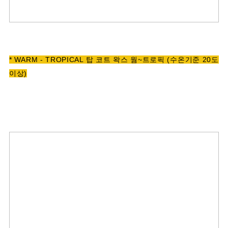
* WARM - TROPICAL 탑 코트 왁스 웜~트로픽 (수온기준 20도
이상)