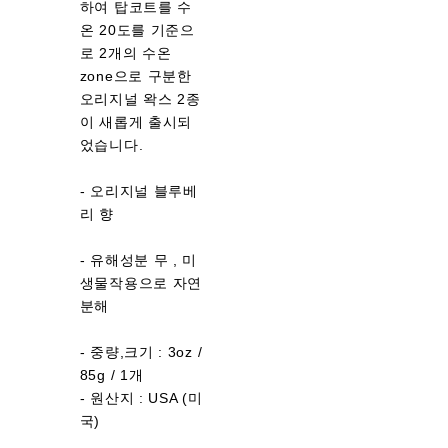
하여 탑코트를 수
온 20도를 기준으
로 2개의 수온
zone으로 구분한
오리지널 왁스 2종
이 새롭게 출시되
었습니다.
- 오리지널 블루베
리 향
- 유해성분 무 , 미
생물작용으로 자연
분해
- 중량,크기 : 3oz /
85g / 1개
- 원산지 : USA (미
국)