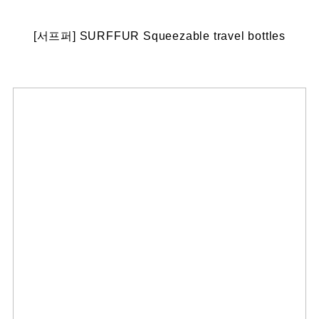
[서프퍼] SURFFUR Squeezable travel bottles