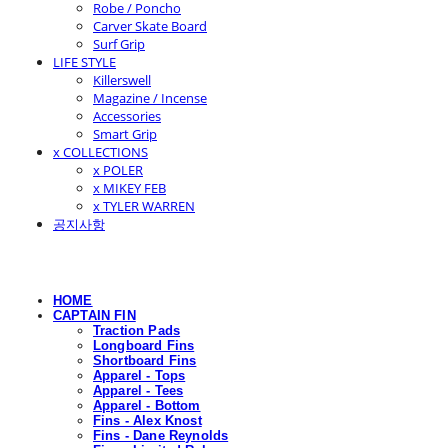
Robe / Poncho
Carver Skate Board
Surf Grip
LIFE STYLE
Killerswell
Magazine / Incense
Accessories
Smart Grip
x COLLECTIONS
x POLER
x MIKEY FEB
x TYLER WARREN
공지사항
HOME
CAPTAIN FIN
Traction Pads
Longboard Fins
Shortboard Fins
Apparel - Tops
Apparel - Tees
Apparel - Bottom
Fins - Alex Knost
Fins - Dane Reynolds