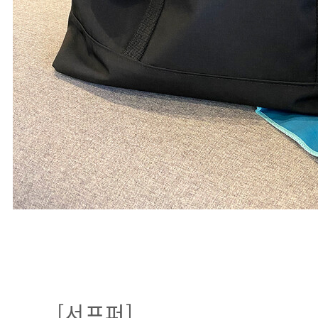
[서프퍼]