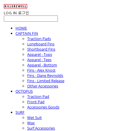
LOG IN
로그인
HOME
CAPTAIN FIN
Traction Pads
Longboard Fins
Shortboard Fins
Apparel - Tops
Apparel - Tees
Apparel - Bottom
Fins - Alex Knost
Fins - Dane Reynolds
Fins - Limited Release
Other Accessories
OCTOPUS
Traction Pad
Front Pad
Accessories Goods
SURF
Wet Suit
Wax
Surf Accessories