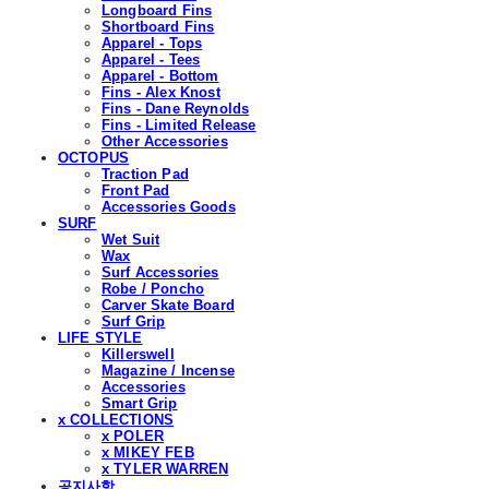
Longboard Fins
Shortboard Fins
Apparel - Tops
Apparel - Tees
Apparel - Bottom
Fins - Alex Knost
Fins - Dane Reynolds
Fins - Limited Release
Other Accessories
OCTOPUS
Traction Pad
Front Pad
Accessories Goods
SURF
Wet Suit
Wax
Surf Accessories
Robe / Poncho
Carver Skate Board
Surf Grip
LIFE STYLE
Killerswell
Magazine / Incense
Accessories
Smart Grip
x COLLECTIONS
x POLER
x MIKEY FEB
x TYLER WARREN
공지사항