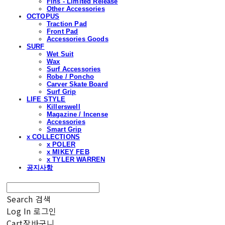
Fins - Limited Release
Other Accessories
OCTOPUS
Traction Pad
Front Pad
Accessories Goods
SURF
Wet Suit
Wax
Surf Accessories
Robe / Poncho
Carver Skate Board
Surf Grip
LIFE STYLE
Killerswell
Magazine / Incense
Accessories
Smart Grip
x COLLECTIONS
x POLER
x MIKEY FEB
x TYLER WARREN
공지사항
Search
검색
Log In
로그인
Cart
장바구니