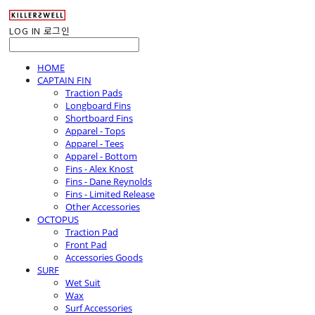
LOG IN
로그인
HOME
CAPTAIN FIN
Traction Pads
Longboard Fins
Shortboard Fins
Apparel - Tops
Apparel - Tees
Apparel - Bottom
Fins - Alex Knost
Fins - Dane Reynolds
Fins - Limited Release
Other Accessories
OCTOPUS
Traction Pad
Front Pad
Accessories Goods
SURF
Wet Suit
Wax
Surf Accessories