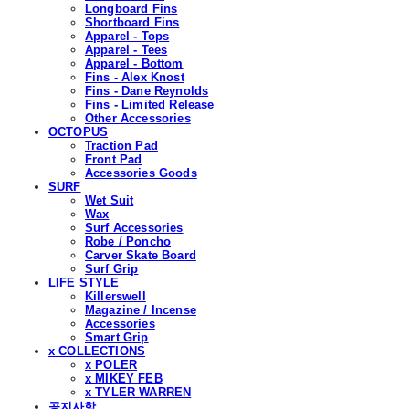
Longboard Fins
Shortboard Fins
Apparel - Tops
Apparel - Tees
Apparel - Bottom
Fins - Alex Knost
Fins - Dane Reynolds
Fins - Limited Release
Other Accessories
OCTOPUS
Traction Pad
Front Pad
Accessories Goods
SURF
Wet Suit
Wax
Surf Accessories
Robe / Poncho
Carver Skate Board
Surf Grip
LIFE STYLE
Killerswell
Magazine / Incense
Accessories
Smart Grip
x COLLECTIONS
x POLER
x MIKEY FEB
x TYLER WARREN
공지사항