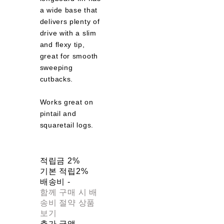
a wide base that
delivers plenty of
drive with a slim
and flexy tip,
great for smooth
sweeping
cutbacks.
Works great on
pintail and
squaretail logs.
적립금
2%
기본 적립
2%
배송비
-
함께 구매 시 배
송비 절약 상품
보기
추가 금액