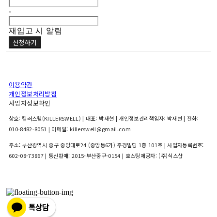
-
재입고 시 알림
신청하기
이용약관
개인정보처리방침
사업자정보확인
상호: 킬러스웰(KILLERSWELL) | 대표: 박재현 | 개인정보관리책임자: 박재현 | 전화:
010-8482-8051 | 이메일: killerswell@gmail.com
주소: 부산광역시 중구 중앙대로24 (중앙동6가) 주경빌딩 1층 101호 | 사업자등록번호:
602-08-73867
| 통신판매:
2015-부산중구-0154
| 호스팅제공자: (주)식스샵