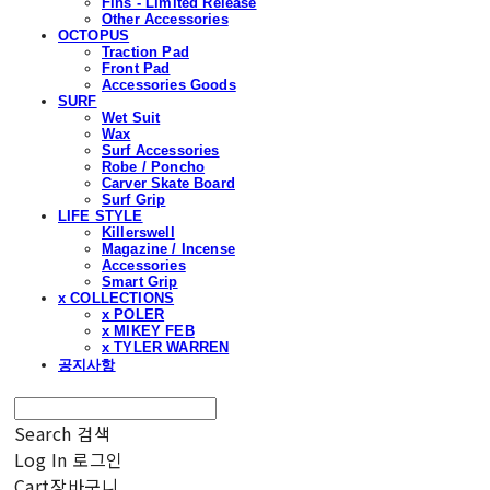
Fins - Limited Release
Other Accessories
OCTOPUS
Traction Pad
Front Pad
Accessories Goods
SURF
Wet Suit
Wax
Surf Accessories
Robe / Poncho
Carver Skate Board
Surf Grip
LIFE STYLE
Killerswell
Magazine / Incense
Accessories
Smart Grip
x COLLECTIONS
x POLER
x MIKEY FEB
x TYLER WARREN
공지사항
Search
검색
Log In
로그인
Cart
장바구니