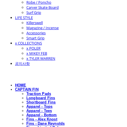
Robe / Poncho
Carver Skate Board
Surf Grip
LIFE STYLE
Killerswell
Magazine / Incense
Accessories
Smart Grip
x COLLECTIONS
x POLER
x MIKEY FEB
x TYLER WARREN
공지사항
HOME
CAPTAIN FIN
Traction Pads
Longboard Fins
Shortboard Fins
Apparel - Tops
Apparel - Tees
Apparel - Bottom
Fins - Alex Knost
Fins - Dane Reynolds