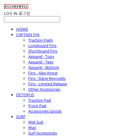
LOG IN
로그인
HOME
CAPTAIN FIN
Traction Pads
Longboard Fins
Shortboard Fins
Apparel - Tops
Apparel - Tees
Apparel - Bottom
Fins - Alex Knost
Fins - Dane Reynolds
Fins - Limited Release
Other Accessories
OCTOPUS
Traction Pad
Front Pad
Accessories Goods
SURF
Wet Suit
Wax
Surf Accessories