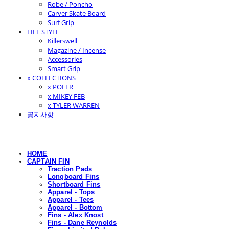
Robe / Poncho
Carver Skate Board
Surf Grip
LIFE STYLE
Killerswell
Magazine / Incense
Accessories
Smart Grip
x COLLECTIONS
x POLER
x MIKEY FEB
x TYLER WARREN
공지사항
HOME
CAPTAIN FIN
Traction Pads
Longboard Fins
Shortboard Fins
Apparel - Tops
Apparel - Tees
Apparel - Bottom
Fins - Alex Knost
Fins - Dane Reynolds