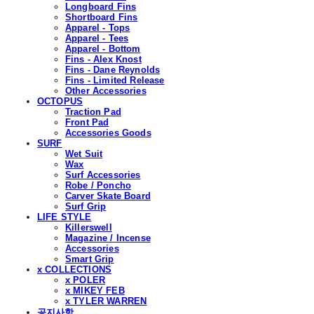
Longboard Fins
Shortboard Fins
Apparel - Tops
Apparel - Tees
Apparel - Bottom
Fins - Alex Knost
Fins - Dane Reynolds
Fins - Limited Release
Other Accessories
OCTOPUS
Traction Pad
Front Pad
Accessories Goods
SURF
Wet Suit
Wax
Surf Accessories
Robe / Poncho
Carver Skate Board
Surf Grip
LIFE STYLE
Killerswell
Magazine / Incense
Accessories
Smart Grip
x COLLECTIONS
x POLER
x MIKEY FEB
x TYLER WARREN
공지사항