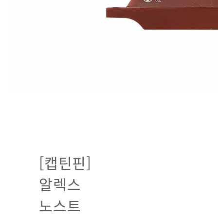
[캡틴핀]
알렉스
노스트