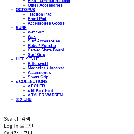
Fins - Limited Release
Other Accessories
OCTOPUS
Traction Pad
Front Pad
Accessories Goods
SURF
Wet Suit
Wax
Surf Accessories
Robe / Poncho
Carver Skate Board
Surf Grip
LIFE STYLE
Killerswell
Magazine / Incense
Accessories
Smart Grip
x COLLECTIONS
x POLER
x MIKEY FEB
x TYLER WARREN
공지사항
Search
검색
Log In
로그인
Cart
장바구니