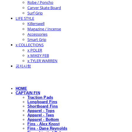
Robe / Poncho
Carver Skate Board
Surf Grip
LIFE STYLE
Killerswell
Magazine / Incense
Accessories
Smart Grip
x COLLECTIONS
x POLER
x MIKEY FEB
x TYLER WARREN
공지사항
HOME
CAPTAIN FIN
Traction Pads
Longboard Fins
Shortboard Fins
Apparel - Tops
Apparel - Tees
Apparel - Bottom
Fins - Alex Knost
Fins - Dane Reynolds