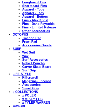
Longboard Fins
Shortboard Fins
Apparel - Tops
Apparel - Tees
Apparel - Bottom
Fins - Alex Knost
Fins - Dane Reynolds
Fins - Limited Release
Other Accessories
OCTOPUS
Traction Pad
Front Pad
Accessories Goods
SURF
Wet Suit
Wax
Surf Accessories
Robe / Poncho
Carver Skate Board
Surf Grip
LIFE STYLE
Killerswell
Magazine / Incense
Accessories
Smart Grip
x COLLECTIONS
x POLER
x MIKEY FEB
x TYLER WARREN
공지사항