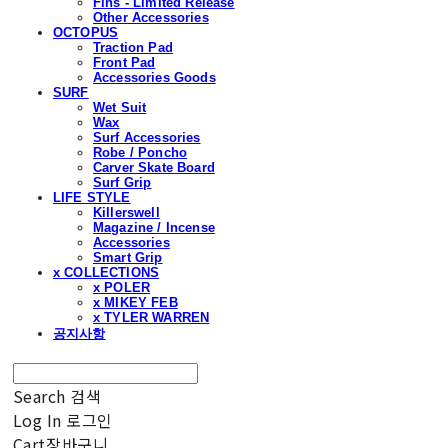
Fins - Limited Release
Other Accessories
OCTOPUS
Traction Pad
Front Pad
Accessories Goods
SURF
Wet Suit
Wax
Surf Accessories
Robe / Poncho
Carver Skate Board
Surf Grip
LIFE STYLE
Killerswell
Magazine / Incense
Accessories
Smart Grip
x COLLECTIONS
x POLER
x MIKEY FEB
x TYLER WARREN
공지사항
Search
검색
Log In
로그인
Cart
장바구니