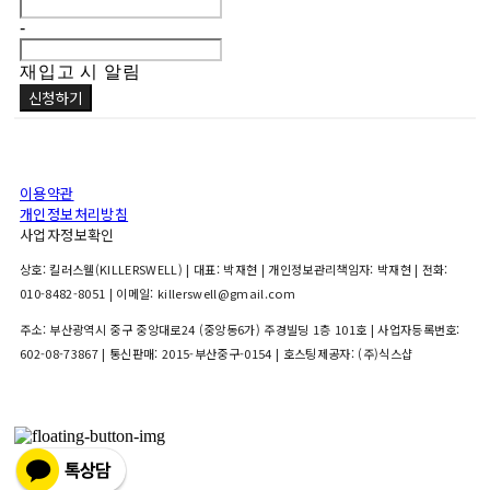
-
재입고 시 알림
신청하기
이용약관
개인정보처리방침
사업자정보확인
상호: 킬러스웰(KILLERSWELL) | 대표: 박재현 | 개인정보관리책임자: 박재현 | 전화:
010-8482-8051 | 이메일: killerswell@gmail.com
주소: 부산광역시 중구 중앙대로24 (중앙동6가) 주경빌딩 1층 101호 | 사업자등록번호:
602-08-73867
| 통신판매:
2015-부산중구-0154
| 호스팅제공자: (주)식스샵