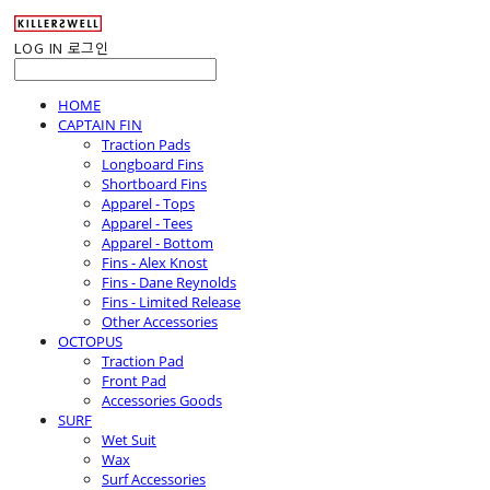
LOG IN
로그인
HOME
CAPTAIN FIN
Traction Pads
Longboard Fins
Shortboard Fins
Apparel - Tops
Apparel - Tees
Apparel - Bottom
Fins - Alex Knost
Fins - Dane Reynolds
Fins - Limited Release
Other Accessories
OCTOPUS
Traction Pad
Front Pad
Accessories Goods
SURF
Wet Suit
Wax
Surf Accessories