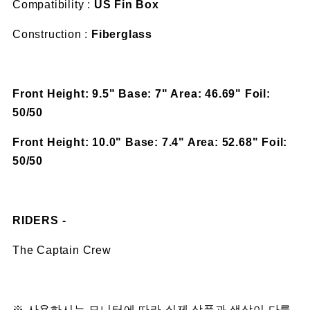
Compatibility :
US Fin Box
Construction :
Fiberglass
Front Height: 9.5" Base: 7" Area: 46.69" Foil:
50/50
Front Height: 10.0" Base: 7.4" Area: 52.68" Foil:
50/50
RIDERS -
The Captain Crew
※ 사용하시는 모니터에 따라 실제 상품과 색상이 다를