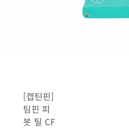
[캡틴핀]
팀핀 피
봇 틸 CF