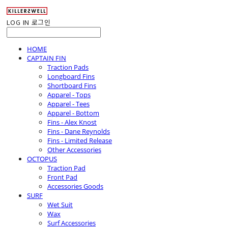
LOG IN
로그인
HOME
CAPTAIN FIN
Traction Pads
Longboard Fins
Shortboard Fins
Apparel - Tops
Apparel - Tees
Apparel - Bottom
Fins - Alex Knost
Fins - Dane Reynolds
Fins - Limited Release
Other Accessories
OCTOPUS
Traction Pad
Front Pad
Accessories Goods
SURF
Wet Suit
Wax
Surf Accessories