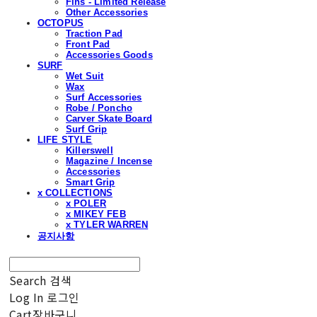
Fins - Limited Release
Other Accessories
OCTOPUS
Traction Pad
Front Pad
Accessories Goods
SURF
Wet Suit
Wax
Surf Accessories
Robe / Poncho
Carver Skate Board
Surf Grip
LIFE STYLE
Killerswell
Magazine / Incense
Accessories
Smart Grip
x COLLECTIONS
x POLER
x MIKEY FEB
x TYLER WARREN
공지사항
Search
검색
Log In
로그인
Cart
장바구니