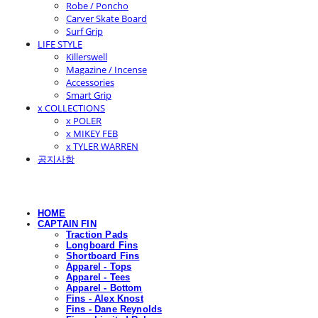
Robe / Poncho
Carver Skate Board
Surf Grip
LIFE STYLE
Killerswell
Magazine / Incense
Accessories
Smart Grip
x COLLECTIONS
x POLER
x MIKEY FEB
x TYLER WARREN
공지사항
HOME
CAPTAIN FIN
Traction Pads
Longboard Fins
Shortboard Fins
Apparel - Tops
Apparel - Tees
Apparel - Bottom
Fins - Alex Knost
Fins - Dane Reynolds