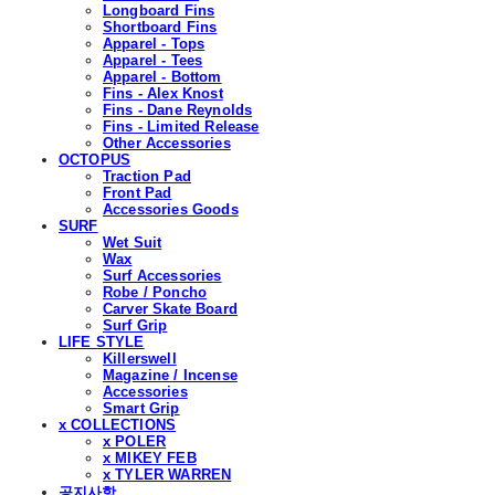
Longboard Fins
Shortboard Fins
Apparel - Tops
Apparel - Tees
Apparel - Bottom
Fins - Alex Knost
Fins - Dane Reynolds
Fins - Limited Release
Other Accessories
OCTOPUS
Traction Pad
Front Pad
Accessories Goods
SURF
Wet Suit
Wax
Surf Accessories
Robe / Poncho
Carver Skate Board
Surf Grip
LIFE STYLE
Killerswell
Magazine / Incense
Accessories
Smart Grip
x COLLECTIONS
x POLER
x MIKEY FEB
x TYLER WARREN
공지사항