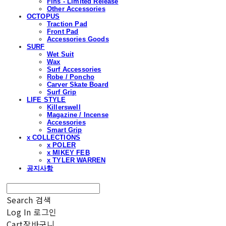
Fins - Limited Release
Other Accessories
OCTOPUS
Traction Pad
Front Pad
Accessories Goods
SURF
Wet Suit
Wax
Surf Accessories
Robe / Poncho
Carver Skate Board
Surf Grip
LIFE STYLE
Killerswell
Magazine / Incense
Accessories
Smart Grip
x COLLECTIONS
x POLER
x MIKEY FEB
x TYLER WARREN
공지사항
Search
검색
Log In
로그인
Cart
장바구니