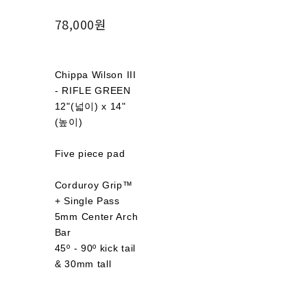
78,000원
Chippa Wilson III
- RIFLE GREEN
12"(넓이) x 14"
(높이)
Five piece pad
Corduroy Grip™
+ Single Pass
5mm Center Arch
Bar
45º - 90º kick tail
& 30mm tall