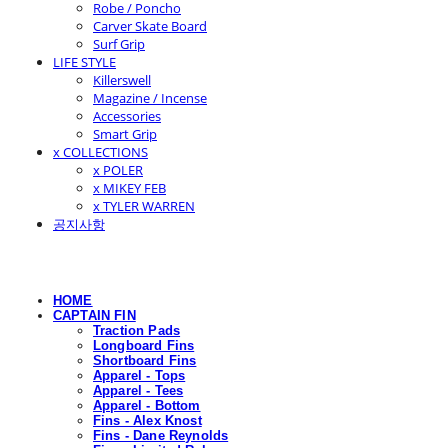
Robe / Poncho
Carver Skate Board
Surf Grip
LIFE STYLE
Killerswell
Magazine / Incense
Accessories
Smart Grip
x COLLECTIONS
x POLER
x MIKEY FEB
x TYLER WARREN
공지사항
HOME
CAPTAIN FIN
Traction Pads
Longboard Fins
Shortboard Fins
Apparel - Tops
Apparel - Tees
Apparel - Bottom
Fins - Alex Knost
Fins - Dane Reynolds