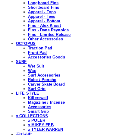
Longboard Fins
Shortboard Fins
Apparel - Tops
Apparel - Tees
Apparel - Bottom
Fins - Alex Knost
Fins - Dane Reynolds
Fins - Limited Release
Other Accessories
OCTOPUS
Traction Pad
Front Pad
Accessories Goods
SURF
Wet Suit
Wax
Surf Accessories
Robe / Poncho
Carver Skate Board
Surf Grip
LIFE STYLE
Killerswell
Magazine / Incense
Accessories
Smart Grip
x COLLECTIONS
x POLER
x MIKEY FEB
x TYLER WARREN
공지사항