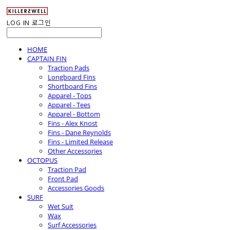
LOG IN
로그인
HOME
CAPTAIN FIN
Traction Pads
Longboard Fins
Shortboard Fins
Apparel - Tops
Apparel - Tees
Apparel - Bottom
Fins - Alex Knost
Fins - Dane Reynolds
Fins - Limited Release
Other Accessories
OCTOPUS
Traction Pad
Front Pad
Accessories Goods
SURF
Wet Suit
Wax
Surf Accessories