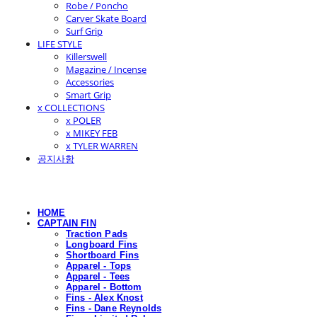
Robe / Poncho
Carver Skate Board
Surf Grip
LIFE STYLE
Killerswell
Magazine / Incense
Accessories
Smart Grip
x COLLECTIONS
x POLER
x MIKEY FEB
x TYLER WARREN
공지사항
HOME
CAPTAIN FIN
Traction Pads
Longboard Fins
Shortboard Fins
Apparel - Tops
Apparel - Tees
Apparel - Bottom
Fins - Alex Knost
Fins - Dane Reynolds