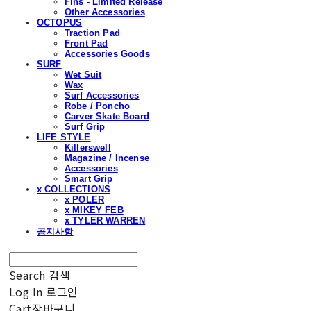
Fins - Limited Release
Other Accessories
OCTOPUS
Traction Pad
Front Pad
Accessories Goods
SURF
Wet Suit
Wax
Surf Accessories
Robe / Poncho
Carver Skate Board
Surf Grip
LIFE STYLE
Killerswell
Magazine / Incense
Accessories
Smart Grip
x COLLECTIONS
x POLER
x MIKEY FEB
x TYLER WARREN
공지사항
Search
검색
Log In
로그인
Cart
장바구니