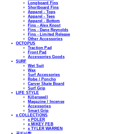
Longboard Fins
Shortboard Fins
Apparel - Tops
Apparel - Tees
Apparel - Bottom
Fins - Alex Knost
Fins - Dane Reynolds
Fins - Limited Release
Other Accessories
OCTOPUS
Traction Pad
Front Pad
Accessories Goods
SURF
Wet Suit
Wax
Surf Accessories
Robe / Poncho
Carver Skate Board
Surf Grip
LIFE STYLE
Killerswell
Magazine / Incense
Accessories
Smart Grip
x COLLECTIONS
x POLER
x MIKEY FEB
x TYLER WARREN
공지사항