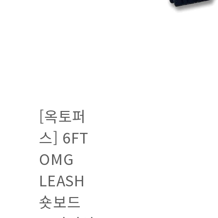
[옥토퍼
스] 6FT
OMG
LEASH
숏보드