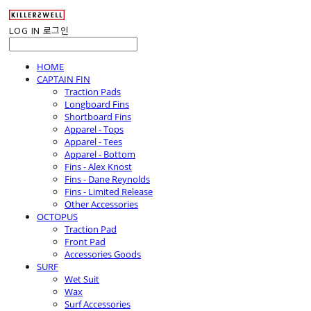
LOG IN
로그인
HOME
CAPTAIN FIN
Traction Pads
Longboard Fins
Shortboard Fins
Apparel - Tops
Apparel - Tees
Apparel - Bottom
Fins - Alex Knost
Fins - Dane Reynolds
Fins - Limited Release
Other Accessories
OCTOPUS
Traction Pad
Front Pad
Accessories Goods
SURF
Wet Suit
Wax
Surf Accessories